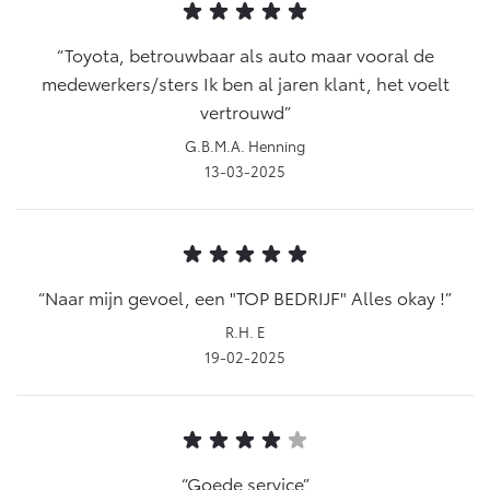
Vanaf € 46.301,-
Vanaf € 56.570,-
Toyota, betrouwbaar als auto maar vooral de
medewerkers/sters Ik ben al jaren klant, het voelt
Land Cruiser (excl. BTW)
vertrouwd
G.B.M.A. Henning
13-03-2025
Vanaf € 89.986,-
Naar mijn gevoel, een "TOP BEDRIJF" Alles okay !
R.H. E
19-02-2025
Goede service