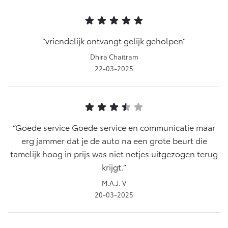
Vanaf € 76.695,-
Vanaf € 27.945,-
Proace (excl. BTW)
Proace Verso
vriendelijk ontvangt gelijk geholpen
OOK ALS BATTERIJ-
BATTERIJ-ELEKTRISCH
ELEKTRISCH
Dhira Chaitram
22-03-2025
Vanaf € 37.500,-
Vanaf € 55.950,-
Goede service Goede service en communicatie maar
erg jammer dat je de auto na een grote beurt die
tamelijk hoog in prijs was niet netjes uitgezogen terug
Proace Max (excl. BTW)
Hilux (excl. BTW)
OOK ALS BATTERIJ-
OOK ALS BATTERIJ-
krijgt.
ELEKTRISCH
ELEKTRISCH
M.A.J. V
20-03-2025