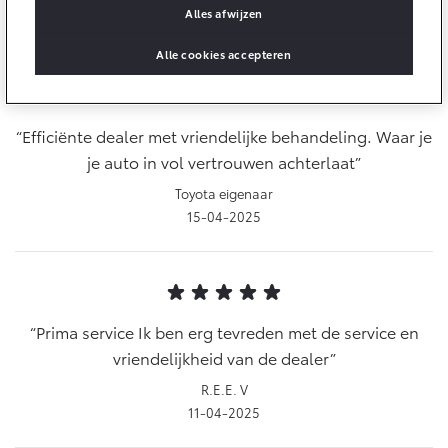
Multimedia
Alles afwijzen
18-04-2025
Connected check
Alle cookies accepteren
Navigatie updates
bZ4X
bZ4X Touring
BATTERIJ-ELEKTRISCH
BATTERIJ-ELEKTRISCH
Efficiënte dealer met vriendelijke behandeling. Waar je
je auto in vol vertrouwen achterlaat
Toyota eigenaar
15-04-2025
Vanaf € 39.995,-
Vanaf € 48.995,-
Mirai
Proace City (excl. BTW)
WATERSTOF-ELEKTRISCH
OOK ALS BATTERIJ-
ELEKTRISCH
Prima service Ik ben erg tevreden met de service en
vriendelijkheid van de dealer
R.E.E. V
11-04-2025