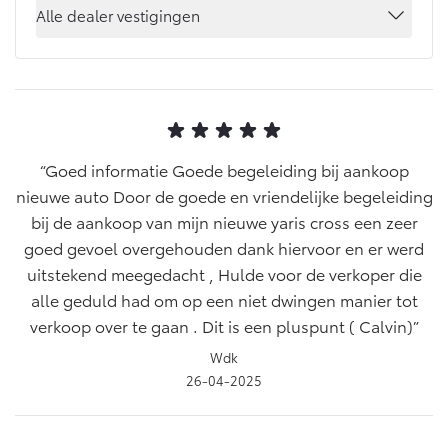
Alle dealer vestigingen
Yaris Cross
Urban Cruiser
Werkplaatsafspraak
Zakelijk
HYBRIDE
BATTERIJ-ELEKTRISCH
Private Lease
Onderhoud op Maat
APK
Wat is Private Lease?
Zakelijk
Werkplaatsafspraak maken
Airco check
Bereken je maandbedrag
Vakantiecheck
Goed informatie Goede begeleiding bij aankoop
Private Lease voor ZZP
Toyota voor de zaak
Contact en Route
Hybride Zekerheid Controle
nieuwe auto Door de goede en vriendelijke begeleiding
Vanaf € 31.895,-
Vanaf € 32.995,-
Leaserijder
Toyota handleidingen
bij de aankoop van mijn nieuwe yaris cross een zeer
ZZP
Financieren
Schade melden
goed gevoel overgehouden dank hiervoor en er werd
Toyota Service Informatie (SIL)
Wagenparkbeheer
Corolla Hatchback
Corolla Touring Sports
uitstekend meegedacht , Hulde voor de verkoper die
HYBRIDE
HYBRIDE
Toyota Betaalplan
alle geduld had om op een niet dwingen manier tot
Plan een proefrit
Schade & Garantie
verkoop over te gaan . Dit is een pluspunt ( Calvin)
Leasen
Vraag een brochure aan
Wdk
Oplaadservice
Toyota Pechhulp
26-04-2025
Financial Lease
Schade & Glasherstel
Thuislaadpakketten
Operational Lease
Bekijk de verwachte modellen
10 jaar Toyota garantie
Vanaf € 33.495,-
Vanaf € 35.495,-
Laadpas