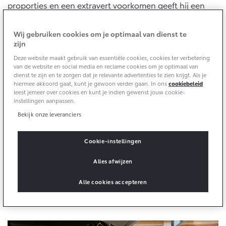
Multimedia
proporties en een extravert voorkomen geeft hij een
Connected check
nieuwe dimensie aan het design van een stadsauto, die
het DNA van een crossover in zich draagt.
Navigatie updates
bZ4X
bZ4X Touring
Wij gebruiken cookies om je optimaal van dienst te
BATTERIJ-ELEKTRISCH
BATTERIJ-ELEKTRISCH
zijn
Deze website maakt gebruik van essentiële cookies, cookies ter verbetering
van de website en social media en reclame cookies om je optimaal van
dienst te zijn en te zorgen dat je relevante advertenties te zien krijgt. Als je
hiermee akkoord gaat, kunt je gewoon verder gaan. In ons
cookiebeleid
leest jemeer over cookies en kunt je indien gewenst jouw cookie-
instellingen aanpassen.
Vanaf € 39.995,-
Vanaf € 48.995,-
Bekijk onze leveranciers
Cookie-instellingen
Mirai
Proace City (excl. BTW)
WATERSTOF-ELEKTRISCH
OOK ALS BATTERIJ-
Alles afwijzen
ELEKTRISCH
Een elegante ruimte
Alle cookies accepteren
Waar comfort en technologie samenkomen in een
stijlvol ontwerp met volop ruimte.