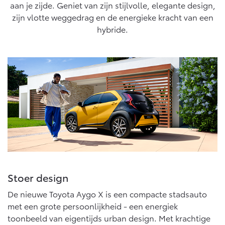
10 jaar batterijgarantie
cyclus, conform algemeen geldende wetgeving.
aan je zijde. Geniet van zijn stijlvolle, elegante design,
Energie en slim laden
zijn vlotte weggedrag en de energieke kracht van een
Bedrijfswagens
Toyota fabrieksgarantie
Corolla Cross
Toyota C-HR
hybride.
HYBRIDE
OOK ALS PLUG-IN
HYBRIDE
Bedrijfswagens op maat
Verzekeren
Onderdelen & Accessoires
Financieren of leasen
Toyota Autoverzekering
Verzekeren
Onderdelen
Toyota Hybride Autoverzekering
Accessoires
Vanaf € 39.995,-
Vanaf € 36.495,-
Banden
Connected
Toyota C-HR+
RAV4
BATTERIJ-ELEKTRISCH
PLUG-IN HYBRIDE
Connected Services
Stoer design
MyToyota login
De nieuwe Toyota Aygo X is een compacte stadsauto
MyToyota App
met een grote persoonlijkheid - een energiek
Abonnementen
toonbeeld van eigentijds urban design. Met krachtige
Vanaf € 37.995,-
Vanaf € 49.995,-