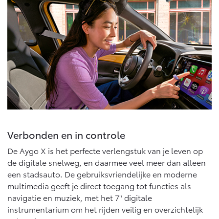
Vanaf € 76.695,-
Vanaf € 27.945,-
Proace (excl. BTW)
Proace Verso
OOK ALS BATTERIJ-
BATTERIJ-ELEKTRISCH
ELEKTRISCH
Vanaf € 37.500,-
Vanaf € 55.950,-
Verbonden en in controle
Proace Max (excl. BTW)
Hilux (excl. BTW)
De Aygo X is het perfecte verlengstuk van je leven op
OOK ALS BATTERIJ-
OOK ALS BATTERIJ-
de digitale snelweg, en daarmee veel meer dan alleen
ELEKTRISCH
ELEKTRISCH
een stadsauto. De gebruiksvriendelijke en moderne
multimedia geeft je direct toegang tot functies als
navigatie en muziek, met het 7" digitale
instrumentarium om het rijden veilig en overzichtelijk