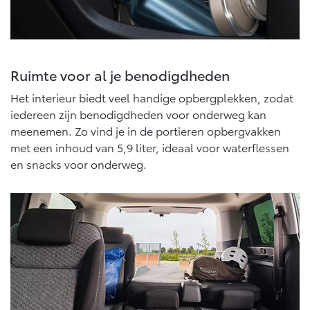
Vanaf € 46.301,-
Vanaf € 56.570,-
Land Cruiser (excl. BTW)
Ruimte voor al je benodigdheden
Het interieur biedt veel handige opbergplekken, zodat
iedereen zijn benodigdheden voor onderweg kan
meenemen. Zo vind je in de portieren opbergvakken
met een inhoud van 5,9 liter, ideaal voor waterflessen
en snacks voor onderweg.
Vanaf € 89.986,-