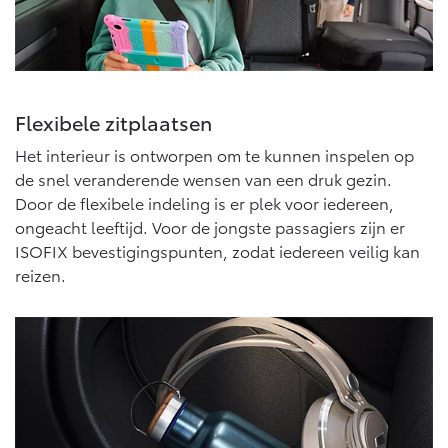
Vanaf € 76.695,-
Vanaf € 27.945,-
Proace (excl. BTW)
Proace Verso
OOK ALS BATTERIJ-
BATTERIJ-ELEKTRISCH
ELEKTRISCH
Flexibele zitplaatsen
Het interieur is ontworpen om te kunnen inspelen op
de snel veranderende wensen van een druk gezin.
Door de flexibele indeling is er plek voor iedereen,
ongeacht leeftijd. Voor de jongste passagiers zijn er
Vanaf € 37.500,-
Vanaf € 55.950,-
ISOFIX bevestigingspunten, zodat iedereen veilig kan
reizen.
Proace Max (excl. BTW)
Hilux (excl. BTW)
OOK ALS BATTERIJ-
OOK ALS BATTERIJ-
ELEKTRISCH
ELEKTRISCH