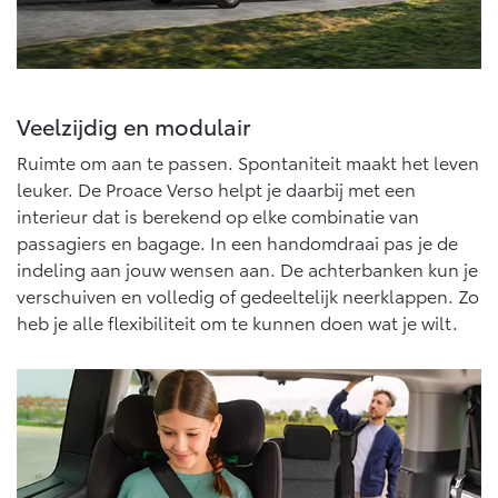
Multimedia
Connected check
Navigatie updates
bZ4X
bZ4X Touring
BATTERIJ-ELEKTRISCH
BATTERIJ-ELEKTRISCH
Veelzijdig en modulair
Ruimte om aan te passen. Spontaniteit maakt het leven
leuker. De Proace Verso helpt je daarbij met een
interieur dat is berekend op elke combinatie van
passagiers en bagage. In een handomdraai pas je de
Vanaf € 39.995,-
Vanaf € 48.995,-
indeling aan jouw wensen aan. De achterbanken kun je
verschuiven en volledig of gedeeltelijk neerklappen. Zo
heb je alle flexibiliteit om te kunnen doen wat je wilt.
Mirai
Proace City (excl. BTW)
WATERSTOF-ELEKTRISCH
OOK ALS BATTERIJ-
ELEKTRISCH