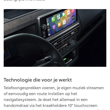
Vanaf € 76.695,-
Vanaf € 27.945,-
Proace (excl. BTW)
Proace Verso
OOK ALS BATTERIJ-
BATTERIJ-ELEKTRISCH
ELEKTRISCH
Vanaf € 37.500,-
Vanaf € 55.950,-
Proace Max (excl. BTW)
Hilux (excl. BTW)
Technologie die voor je werkt
OOK ALS BATTERIJ-
OOK ALS BATTERIJ-
ELEKTRISCH
ELEKTRISCH
Telefoongesprekken voeren, je eigen muziek streamen
of eenvoudig een route instellen op het
navigatiesysteem. Je doet het allemaal in een
handomdraai via het kraakheldere 10" touchscreen.