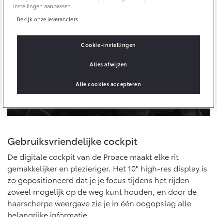
Multimedia
ergonomische bediening uitgerust aankomt.
instellingen aanpassen.
Connected check
Bekijk onze leveranciers
Navigatie updates
bZ4X
bZ4X Touring
BATTERIJ-ELEKTRISCH
BATTERIJ-ELEKTRISCH
Cookie-instellingen
Alles afwijzen
Alle cookies accepteren
Vanaf € 39.995,-
Vanaf € 48.995,-
Gebruiksvriendelijke cockpit
Mirai
Proace City (excl. BTW)
WATERSTOF-ELEKTRISCH
OOK ALS BATTERIJ-
De digitale cockpit van de Proace maakt elke rit
ELEKTRISCH
gemakkelijker en plezieriger. Het 10" high-res display is
zo gepositioneerd dat je je focus tijdens het rijden
zoveel mogelijk op de weg kunt houden, en door de
haarscherpe weergave zie je in één oogopslag alle
belangrijke informatie.