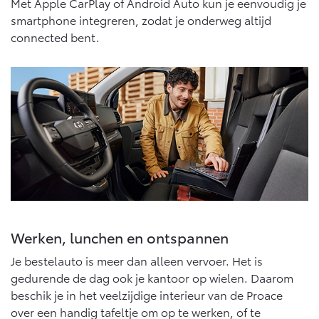
Met Apple CarPlay of Android Auto kun je eenvoudig je
Vanaf € 46.301,-
Vanaf € 56.570,-
smartphone integreren, zodat je onderweg altijd
connected bent.
Land Cruiser (excl. BTW)
Vanaf € 89.986,-
Werken, lunchen en ontspannen
Je bestelauto is meer dan alleen vervoer. Het is
gedurende de dag ook je kantoor op wielen. Daarom
beschik je in het veelzijdige interieur van de Proace
over een handig tafeltje om op te werken, of te