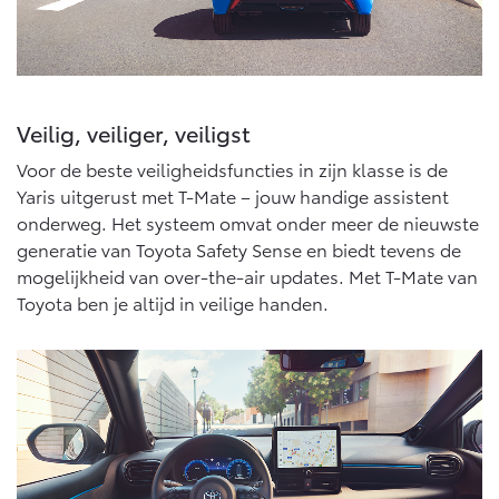
Vanaf € 46.301,-
Vanaf € 56.570,-
Land Cruiser (excl. BTW)
Veilig, veiliger, veiligst
Voor de beste veiligheidsfuncties in zijn klasse is de
Yaris uitgerust met T-Mate – jouw handige assistent
onderweg. Het systeem omvat onder meer de nieuwste
generatie van Toyota Safety Sense en biedt tevens de
Vanaf € 89.986,-
mogelijkheid van over-the-air updates. Met T-Mate van
Toyota ben je altijd in veilige handen.