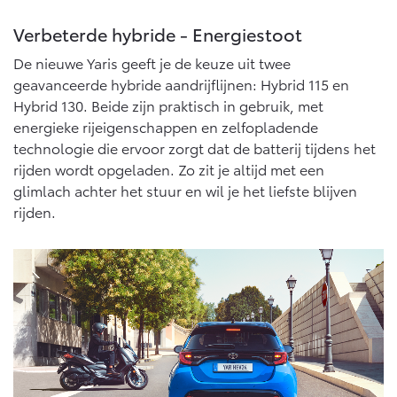
Vanaf € 76.695,-
Vanaf € 27.945,-
Verbeterde hybride - Energiestoot
De nieuwe Yaris geeft je de keuze uit twee
Proace (excl. BTW)
Proace Verso
OOK ALS BATTERIJ-
BATTERIJ-ELEKTRISCH
geavanceerde hybride aandrijflijnen: Hybrid 115 en
ELEKTRISCH
Hybrid 130. Beide zijn praktisch in gebruik, met
energieke rijeigenschappen en zelfopladende
technologie die ervoor zorgt dat de batterij tijdens het
rijden wordt opgeladen. Zo zit je altijd met een
glimlach achter het stuur en wil je het liefste blijven
Vanaf € 37.500,-
Vanaf € 55.950,-
rijden.
Proace Max (excl. BTW)
Hilux (excl. BTW)
OOK ALS BATTERIJ-
OOK ALS BATTERIJ-
ELEKTRISCH
ELEKTRISCH