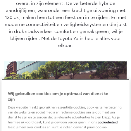
10 jaar batterijgarantie
cyclus, conform algemeen geldende wetgeving.
overal in zijn element. De verbeterde hybride
Energie en slim laden
aandrijflijnen, waaronder een krachtige uitvoering met
Bedrijfswagens
Toyota fabrieksgarantie
Corolla Cross
Toyota C-HR
130 pk, maken hem tot een feest om in te rijden. En met
HYBRIDE
OOK ALS PLUG-IN
moderne connectiviteit en veiligheidssystemen die juist
HYBRIDE
Bedrijfswagens op maat
Verzekeren
Onderdelen & Accessoires
in druk stadsverkeer comfort en gemak geven, wil je
Financieren of leasen
blijven rijden. Met de Toyota Yaris heb je alles voor
Toyota Autoverzekering
Verzekeren
elkaar.
Onderdelen
Toyota Hybride Autoverzekering
Accessoires
Vanaf € 39.995,-
Vanaf € 36.495,-
Banden
Connected
Toyota C-HR+
RAV4
BATTERIJ-ELEKTRISCH
PLUG-IN HYBRIDE
Wij gebruiken cookies om je optimaal van dienst te
Connected Services
zijn
MyToyota login
Deze website maakt gebruik van essentiële cookies, cookies ter verbetering
van de website en social media en reclame cookies om je optimaal van
MyToyota App
dienst te zijn en te zorgen dat je relevante advertenties te zien krijgt. Als je
Abonnementen
hiermee akkoord gaat, kunt je gewoon verder gaan. In ons
cookiebeleid
leest jemeer over cookies en kunt je indien gewenst jouw cookie-
Vanaf € 37.995,-
Vanaf € 49.995,-