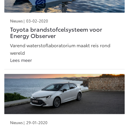
Multimedia
Connected check
Navigatie updates
bZ4X
bZ4X Touring
Nieuws |
03-02-2020
BATTERIJ-ELEKTRISCH
BATTERIJ-ELEKTRISCH
Toyota brandstofcelsysteem voor
Energy Observer
Varend waterstoflaboratorium maakt reis rond
wereld
Lees meer
Vanaf € 39.995,-
Vanaf € 48.995,-
Mirai
Proace City (excl. BTW)
WATERSTOF-ELEKTRISCH
OOK ALS BATTERIJ-
ELEKTRISCH
Nieuws |
29-01-2020