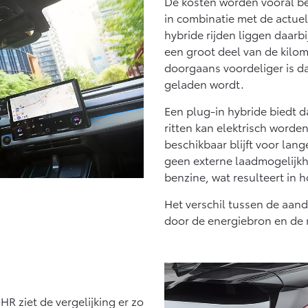
De kosten worden vooral be
anaf € 27.945,-
Vanaf € 37.500,-
Va
in combinatie met de actuele
hybride rijden liggen daarbij
ilux (excl. BTW)
Land Cruiser (excl.
OK ALS BATTERIJ-
BTW)
een groot deel van de kilom
LEKTRISCH
doorgaans voordeliger is d
geladen wordt.
Een plug-in hybride biedt da
ritten kan elektrisch worde
beschikbaar blijft voor lang
anaf € 56.570,-
Vanaf € 89.986,-
geen externe laadmogelijkh
benzine, wat resulteert in 
Het verschil tussen de aand
door de energiebron en de m
HR ziet de vergelijking er zo