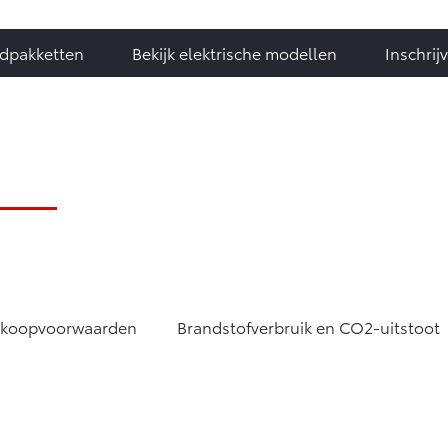
adpakketten
Bekijk elektrische modellen
Inschrij
rkoopvoorwaarden
Brandstofverbruik en CO2-uitstoot