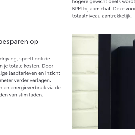
hogere gewicht deels word
BPM bij aanschaf. Deze voo
totaalniveau aantrekkelijk.
 besparen op
ndrijving, speelt ook de
n je totale kosten. Door
ige laadtarieven en inzicht
lometer verder verlagen.
n en energieverbruik via de
eden van
slim laden
.