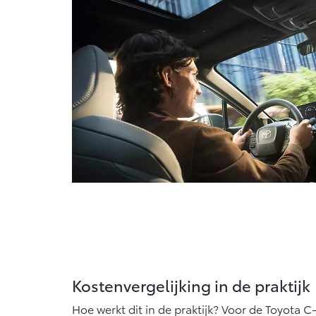
Vanaf € 76.695,-
V
Proace Max (excl. BTW)
H
OOK ALS BATTERIJ-
O
ELEKTRISCH
E
Vanaf € 46.301,-
V
Kostenvergelijking in de praktijk
Hoe werkt dit in de praktijk? Voor de Toyota C-