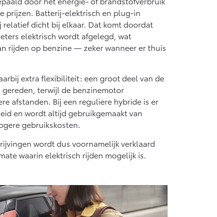
paald door het energie- of brandstofverbruik
naf € 55.950,-
 prijzen. Batterij-elektrisch en plug-in
 relatief dicht bij elkaar. Dat komt doordat
eters elektrisch wordt afgelegd, wat
an rijden op benzine — zeker wanneer er thuis
arbij extra flexibiliteit: een groot deel van de
n gereden, terwijl de benzinemotor
ere afstanden. Bij een reguliere hybride is er
eid en wordt altijd gebruikgemaakt van
hogere gebruikskosten.
rijvingen wordt dus voornamelijk verklaard
ate waarin elektrisch rijden mogelijk is.