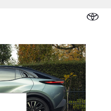
Plan een proefrit
Schade melden
Contact en
Plan een
Onderdelen &
Oplaadservice
Bedrijfswagens
Route
proefrit
ban Cruiser
Accessoires
TTERIJ-ELEKTRISCH
Vraag een brochure aan
Werkplaatsafspraak
n
Lease
Thuislaadpakketten
Bedrijfswagens op
Vraag een
maken
Onderdelen
maat
brochure
al Lease
Laadpas
aan
Accessoires
Financieren of
Bekijk de verwachte
Energie en slim laden
Contact en
modellen
leasen
Route
Banden
Contact en
Verzekeren
naf € 32.995,-
Route
yota C-HR
K ALS PLUG-IN
BRIDE