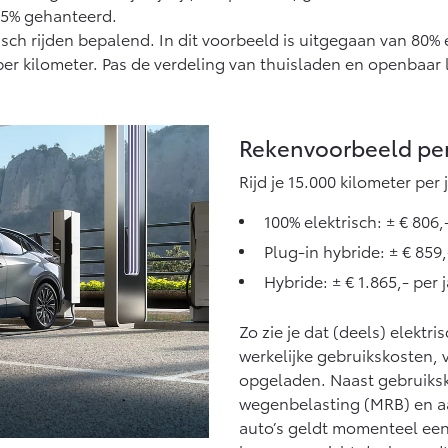
15% gehanteerd.
risch rijden bepalend. In dit voorbeeld is uitgegaan van 80% 
per kilometer. Pas de verdeling van thuisladen en openbaar l
Rekenvoorbeeld per
Rijd je 15.000 kilometer per 
100% elektrisch: ± € 806,
Plug-in hybride: ± € 859,
Hybride: ± € 1.865,- per 
Zo zie je dat (deels) elektri
werkelijke gebruikskosten,
opgeladen. Naast gebruiksk
wegenbelasting (MRB) en aa
auto’s geldt momenteel een