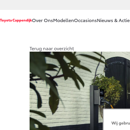
Over Ons
Modellen
Occasions
Nieuws & Actie
Toyota Cappendijk
Ons bedrijf
Aygo X
Y
Terug naar overzicht
HYBRIDE
H
Ons bedrijf
Onze
medewerkers
Contact en
Route
Vanaf € 23.750,-
V
Vacatures
Corolla Hatchback
C
Klantbeoordelingen
HYBRIDE
H
Wij gebru