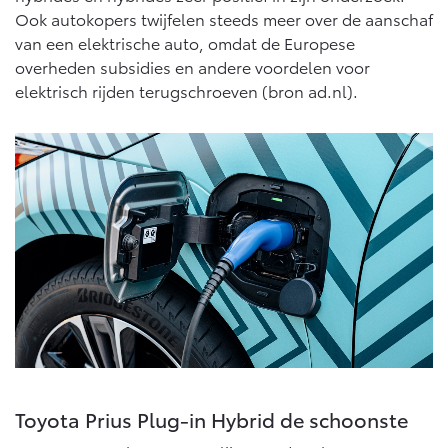
Vanaf € 46.301,-
Vanaf € 56.570,-
Ook autokopers twijfelen steeds meer over de aanschaf
van een elektrische auto, omdat de Europese
overheden subsidies en andere voordelen voor
Land Cruiser (excl. BTW)
elektrisch rijden terugschroeven (bron ad.nl).
Vanaf € 89.986,-
Toyota Prius Plug-in Hybrid de schoonste