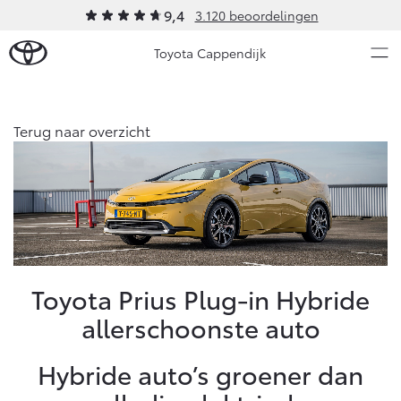
9,4
3.120 beoordelingen
Toyota Cappendijk
Over Ons
Terug naar overzicht
Modellen
Ons bedrijf
Occasions
Ons bedrijf
Aygo X
Yaris
Onze medewerkers
HYBRIDE
HYBRIDE
Contact en Route
Nieuws & Acties
Toyota Prius Plug-in Hybride
Vacatures
allerschoonste auto
Klantbeoordelingen
Onderhoud
Hybride auto’s groener dan
Vanaf € 23.750,-
Vanaf € 27.195,-
Diensten
Service & Onderhoud