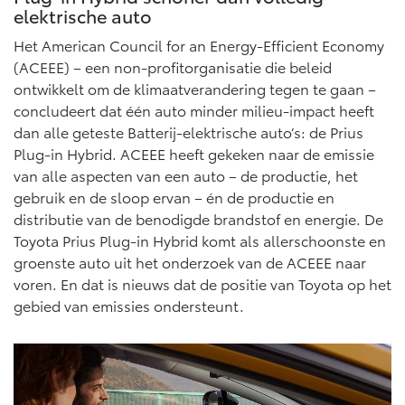
Multimedia
elektrische auto
Connected check
Het American Council for an Energy-Efficient Economy
Navigatie updates
bZ4X
bZ4X Touring
(ACEEE) – een non-profitorganisatie die beleid
BATTERIJ-ELEKTRISCH
BATTERIJ-ELEKTRISCH
ontwikkelt om de klimaatverandering tegen te gaan –
concludeert dat één auto minder milieu-impact heeft
dan alle geteste Batterij-elektrische auto’s: de Prius
Plug-in Hybrid. ACEEE heeft gekeken naar de emissie
van alle aspecten van een auto – de productie, het
gebruik en de sloop ervan – én de productie en
Vanaf € 39.995,-
Vanaf € 48.995,-
distributie van de benodigde brandstof en energie. De
Toyota Prius Plug-in Hybrid komt als allerschoonste en
groenste auto uit het onderzoek van de ACEEE naar
Mirai
Proace City (excl. BTW)
WATERSTOF-ELEKTRISCH
OOK ALS BATTERIJ-
voren. En dat is nieuws dat de positie van Toyota op het
ELEKTRISCH
gebied van emissies ondersteunt.