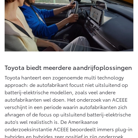
Vanaf € 76.695,-
Vanaf € 27.945,-
Proace (excl. BTW)
Proace Verso
OOK ALS BATTERIJ-
BATTERIJ-ELEKTRISCH
ELEKTRISCH
Toyota biedt meerdere aandrijfoplossingen
Vanaf € 37.500,-
Vanaf € 55.950,-
Toyota hanteert een zogenoemde multi technology
approach: de autofabrikant focust niet uitsluitend op
batterij-elektrische modellen, zoals veel andere
Proace Max (excl. BTW)
Hilux (excl. BTW)
autofabrikanten wel doen. Het onderzoek van ACEEE
OOK ALS BATTERIJ-
OOK ALS BATTERIJ-
ELEKTRISCH
ELEKTRISCH
verschijnt in een periode waarin autofabrikanten zich
afvragen of de focus op uitsluitend batterij-elektrische
auto’s wel realistisch is. De Amerikaanse
onderzoeksinstantie ACEEE beoordeelt immers plug-in
hybrides en hybrides zeer positief in zijn onderzoek.