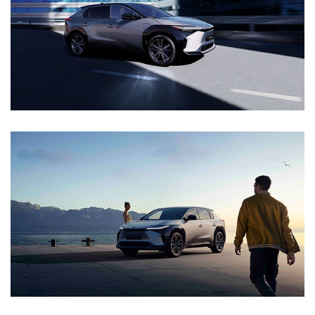
Vanaf € 76.695,-
Vanaf € 27.945,-
Proace (excl. BTW)
Proace Verso
OOK ALS BATTERIJ-
BATTERIJ-ELEKTRISCH
ELEKTRISCH
Vanaf € 37.500,-
Vanaf € 55.950,-
Proace Max (excl. BTW)
Hilux (excl. BTW)
OOK ALS BATTERIJ-
OOK ALS BATTERIJ-
ELEKTRISCH
ELEKTRISCH