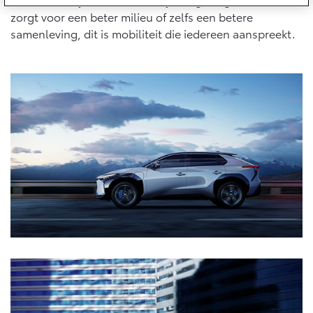
Multimedia
zorgt voor een beter milieu of zelfs een betere
Connected check
samenleving, dit is mobiliteit die iedereen aanspreekt.
Navigatie updates
bZ4X
bZ4X Touring
BATTERIJ-ELEKTRISCH
BATTERIJ-ELEKTRISCH
Vanaf € 39.995,-
Vanaf € 48.995,-
Mirai
Proace City (excl. BTW)
WATERSTOF-ELEKTRISCH
OOK ALS BATTERIJ-
ELEKTRISCH