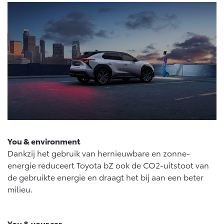
Vanaf € 46.301,-
Vanaf € 56.570,-
Land Cruiser (excl. BTW)
Vanaf € 89.986,-
You & environment
Dankzij het gebruik van hernieuwbare en zonne-
energie reduceert Toyota bZ ook de CO2-uitstoot van
de gebruikte energie en draagt het bij aan een beter
milieu.
You & your car