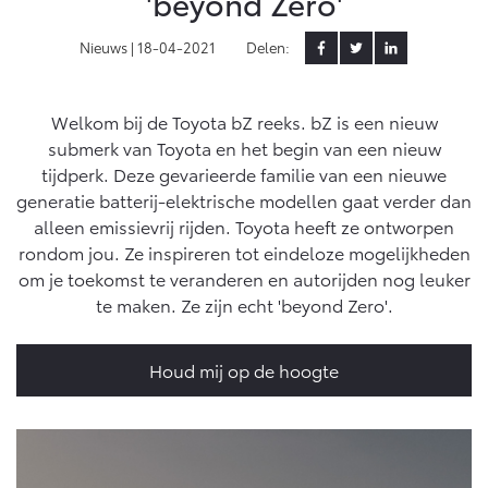
'beyond Zero'
Yaris Cross
Urban Cruiser
Nieuws |
18-04-2021
Delen:
Werkplaatsafspraak
Zakelijk
HYBRIDE
BATTERIJ-ELEKTRISCH
Private Lease
Onderhoud op Maat
APK
Welkom bij de Toyota bZ reeks. bZ is een nieuw
Wat is Private Lease?
Zakelijk
Werkplaatsafspraak maken
Airco check
submerk van Toyota en het begin van een nieuw
Bereken je maandbedrag
tijdperk. Deze gevarieerde familie van een nieuwe
Vakantiecheck
Private Lease voor ZZP
Toyota voor de zaak
generatie batterij-elektrische modellen gaat verder dan
Contact en Route
Hybride Zekerheid Controle
Vanaf € 31.895,-
Vanaf € 32.995,-
alleen emissievrij rijden. Toyota heeft ze ontworpen
Leaserijder
Toyota handleidingen
rondom jou. Ze inspireren tot eindeloze mogelijkheden
ZZP
Financieren
Schade melden
Toyota Service Informatie (SIL)
om je toekomst te veranderen en autorijden nog leuker
Wagenparkbeheer
Corolla Hatchback
Corolla Touring Sports
te maken. Ze zijn echt 'beyond Zero'.
HYBRIDE
HYBRIDE
Toyota Betaalplan
Plan een proefrit
Schade & Garantie
Leasen
Houd mij op de hoogte
Vraag een brochure aan
Oplaadservice
Toyota Pechhulp
Financial Lease
Schade & Glasherstel
Thuislaadpakketten
Operational Lease
Bekijk de verwachte modellen
10 jaar Toyota garantie
Vanaf € 33.495,-
Vanaf € 35.495,-
Laadpas