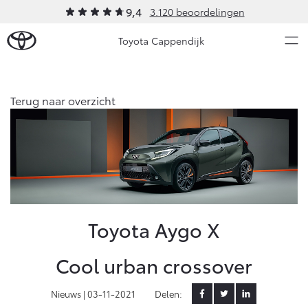
9,4
3.120 beoordelingen
Toyota Cappendijk
Over Ons
Terug naar overzicht
Modellen
Ons bedrijf
Occasions
Ons bedrijf
Aygo X
Yaris
Onze medewerkers
HYBRIDE
HYBRIDE
Contact en Route
Nieuws & Acties
Toyota Aygo X
Vacatures
Klantbeoordelingen
Onderhoud
Cool urban crossover
Vanaf € 23.750,-
Vanaf € 27.195,-
Nieuws |
03-11-2021
Delen:
Diensten
Service & Onderhoud