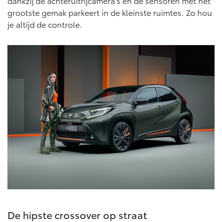
dankzij de achteruitrijcamera's en de sensoren met het
Multimedia
grootste gemak parkeert in de kleinste ruimtes. Zo hou
Connected check
je altijd de controle.
Navigatie updates
bZ4X
bZ4X Touring
BATTERIJ-ELEKTRISCH
BATTERIJ-ELEKTRISCH
Vanaf € 39.995,-
Vanaf € 48.995,-
Mirai
Proace City (excl. BTW)
WATERSTOF-ELEKTRISCH
OOK ALS BATTERIJ-
ELEKTRISCH
De hipste crossover op straat