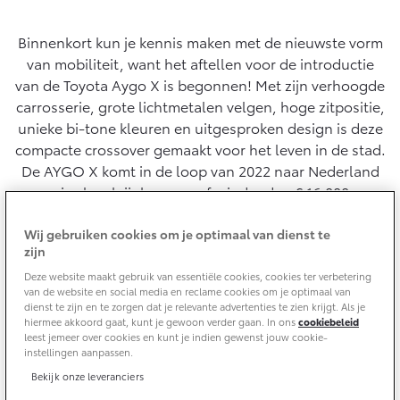
Yaris Cross
Urban Cruiser
Binnenkort kun je kennis maken met de nieuwste vorm
Werkplaatsafspraak
Zakelijk
HYBRIDE
BATTERIJ-ELEKTRISCH
Private Lease
van mobiliteit, want het aftellen voor de introductie
Onderhoud op Maat
van de Toyota Aygo X is begonnen! Met zijn verhoogde
APK
Wat is Private Lease?
carrosserie, grote lichtmetalen velgen, hoge zitpositie,
Zakelijk
Werkplaatsafspraak maken
Airco check
unieke bi-tone kleuren en uitgesproken design is deze
Bereken je maandbedrag
Vakantiecheck
compacte crossover gemaakt voor het leven in de stad.
Private Lease voor ZZP
Toyota voor de zaak
Contact en Route
De AYGO X komt in de loop van 2022 naar Nederland
Hybride Zekerheid Controle
Vanaf € 31.895,-
Vanaf € 32.995,-
Leaserijder
en is al verkrijgbaar vanaf minder dan € 16.000,-
Toyota handleidingen
ZZP
Financieren
Schade melden
Toyota Service Informatie (SIL)
Wij gebruiken cookies om je optimaal van dienst te
Wagenparkbeheer
Corolla Hatchback
Corolla Touring Sports
Houd me op de hoogte
zijn
HYBRIDE
HYBRIDE
Toyota Betaalplan
Plan een proefrit
Deze website maakt gebruik van essentiële cookies, cookies ter verbetering
Schade & Garantie
van de website en social media en reclame cookies om je optimaal van
Leasen
dienst te zijn en te zorgen dat je relevante advertenties te zien krijgt. Als je
Vraag een brochure aan
Oplaadservice
hiermee akkoord gaat, kunt je gewoon verder gaan. In ons
cookiebeleid
Toyota Pechhulp
leest jemeer over cookies en kunt je indien gewenst jouw cookie-
Financial Lease
instellingen aanpassen.
Schade & Glasherstel
Thuislaadpakketten
Operational Lease
Bekijk de verwachte modellen
Bekijk onze leveranciers
10 jaar Toyota garantie
Vanaf € 33.495,-
Vanaf € 35.495,-
Laadpas