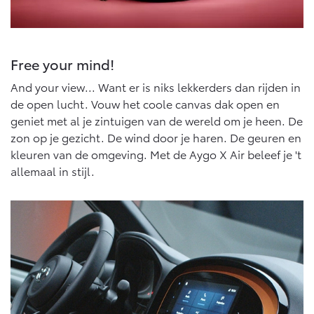
Vanaf € 46.301,-
Vanaf € 56.570,-
Free your mind!
Land Cruiser (excl. BTW)
And your view... Want er is niks lekkerders dan rijden in
de open lucht. Vouw het coole canvas dak open en
geniet met al je zintuigen van de wereld om je heen. De
zon op je gezicht. De wind door je haren. De geuren en
kleuren van de omgeving. Met de Aygo X Air beleef je 't
allemaal in stijl.
Vanaf € 89.986,-