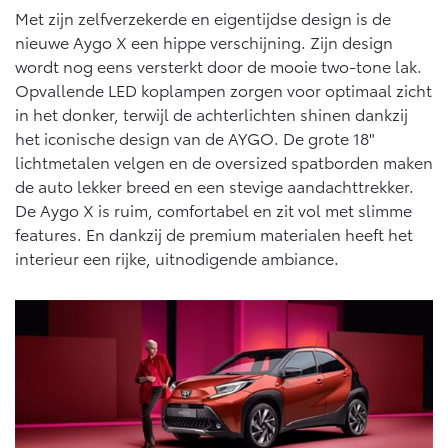
Vanaf € 76.695,-
Vanaf € 27.945,-
Met zijn zelfverzekerde en eigentijdse design is de
nieuwe Aygo X een hippe verschijning. Zijn design
wordt nog eens versterkt door de mooie two-tone lak.
Proace (excl. BTW)
Proace Verso
Opvallende LED koplampen zorgen voor optimaal zicht
OOK ALS BATTERIJ-
BATTERIJ-ELEKTRISCH
ELEKTRISCH
in het donker, terwijl de achterlichten shinen dankzij
het iconische design van de AYGO. De grote 18"
lichtmetalen velgen en de oversized spatborden maken
de auto lekker breed en een stevige aandachttrekker.
De Aygo X is ruim, comfortabel en zit vol met slimme
Vanaf € 37.500,-
Vanaf € 55.950,-
features. En dankzij de premium materialen heeft het
interieur een rijke, uitnodigende ambiance.
Proace Max (excl. BTW)
Hilux (excl. BTW)
OOK ALS BATTERIJ-
OOK ALS BATTERIJ-
ELEKTRISCH
ELEKTRISCH