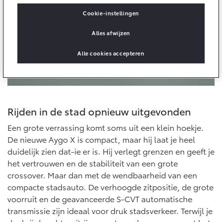
10 jaar batterijgarantie
Energie en slim laden
Cookie-instellingen
Bedrijfswagens
Toyota fabrieksgarantie
Corolla Cross
Toyota C-HR
Alles afwijzen
HYBRIDE
OOK ALS PLUG-IN
HYBRIDE
Bedrijfswagens op maat
Verzekeren
Onderdelen & Accessoires
Alle cookies accepteren
Financieren of leasen
Toyota Autoverzekering
Verzekeren
Onderdelen
Toyota Hybride Autoverzekering
Accessoires
Vanaf € 39.995,-
Vanaf € 36.495,-
Banden
Rijden in de stad opnieuw uitgevonden
Een grote verrassing komt soms uit een klein hoekje.
De nieuwe Aygo X is compact, maar hij laat je heel
Connected
Toyota C-HR+
RAV4
BATTERIJ-ELEKTRISCH
PLUG-IN HYBRIDE
duidelijk zien dat-ie er is. Hij verlegt grenzen en geeft je
het vertrouwen en de stabiliteit van een grote
Connected Services
crossover. Maar dan met de wendbaarheid van een
MyToyota login
compacte stadsauto. De verhoogde zitpositie, de grote
MyToyota App
voorruit en de geavanceerde S-CVT automatische
Abonnementen
transmissie zijn ideaal voor druk stadsverkeer. Terwijl je
Vanaf € 37.995,-
Vanaf € 49.995,-