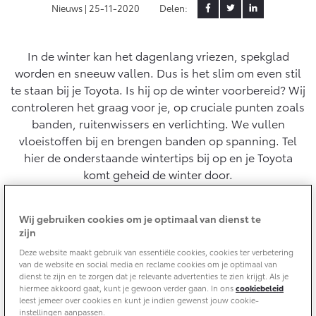
Nieuws |
25-11-2020
Delen:
Yaris Cross
Urban Cruiser
Werkplaatsafspraak
Zakelijk
HYBRIDE
BATTERIJ-ELEKTRISCH
Private Lease
Onderhoud op Maat
In de winter kan het dagenlang vriezen, spekglad
worden en sneeuw vallen. Dus is het slim om even stil
APK
Wat is Private Lease?
Zakelijk
te staan bij je Toyota. Is hij op de winter voorbereid? Wij
Werkplaatsafspraak maken
Airco check
Bereken je maandbedrag
controleren het graag voor je, op cruciale punten zoals
Vakantiecheck
Private Lease voor ZZP
banden, ruitenwissers en verlichting. We vullen
Toyota voor de zaak
Contact en Route
Hybride Zekerheid Controle
Vanaf € 31.895,-
Vanaf € 32.995,-
vloeistoffen bij en brengen banden op spanning. Tel
Leaserijder
Toyota handleidingen
hier de onderstaande wintertips bij op en je Toyota
ZZP
Financieren
Schade melden
komt geheid de winter door.
Toyota Service Informatie (SIL)
Wagenparkbeheer
Corolla Hatchback
Corolla Touring Sports
HYBRIDE
HYBRIDE
Toyota Betaalplan
Plan een proefrit
Tips om in de winter zo weg te rijden
Wij gebruiken cookies om je optimaal van dienst te
Schade & Garantie
zijn
Leasen
Met deze tips rijd je in de winter op vroege ochtenden
Vraag een brochure aan
Deze website maakt gebruik van essentiële cookies, cookies ter verbetering
zo weg. Gebruik een ijskrabber van een goede kwaliteit
Oplaadservice
Toyota Pechhulp
van de website en social media en reclame cookies om je optimaal van
om het ijs van de voorruit weg te halen zonder te
Financial Lease
dienst te zijn en te zorgen dat je relevante advertenties te zien krijgt. Als je
Schade & Glasherstel
krassen. Zet de auto in de winter bij voorkeur niet op de
hiermee akkoord gaat, kunt je gewoon verder gaan. In ons
cookiebeleid
Thuislaadpakketten
Operational Lease
Bekijk de verwachte modellen
10 jaar Toyota garantie
Vanaf € 33.495,-
Vanaf € 35.495,-
leest jemeer over cookies en kunt je indien gewenst jouw cookie-
handrem maar in de eerste versnelling. Hiermee
Laadpas
instellingen aanpassen.