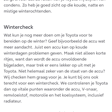
Vanaf € 76.695,-
Vanaf € 27.945,-
condens. Zo heb je goed zicht op die koude, natte en
mistige winterochtenden.
Proace (excl. BTW)
Proace Verso
OOK ALS BATTERIJ-
BATTERIJ-ELEKTRISCH
Wintercheck
ELEKTRISCH
Wat kun je nog meer doen om je Toyota voor te
bereiden op de winter? Geef bijvoorbeeld de accu wat
meer aandacht. Juist een accu kan op koude
winterdagen problemen geven. Maak niet alleen korte
Vanaf € 37.500,-
Vanaf € 55.950,-
ritjes, want dan wordt de accu onvoldoende
bijgeladen, maar trek er eens lekker op uit met je
Toyota. Niet helemaal zeker van de staat van de accu?
Proace Max (excl. BTW)
Hilux (excl. BTW)
Wij checken hem graag voor je. Je kunt bij ons ook
OOK ALS BATTERIJ-
OOK ALS BATTERIJ-
terecht voor een wintercheck. We controleren je Toyota
ELEKTRISCH
ELEKTRISCH
dan op vitale punten waaronder de accu, V-snaar,
remvloeistof, motorolie en het koelsysteem, inclusief
radiateur.