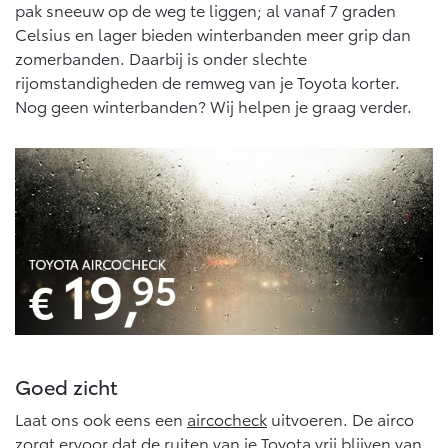
Multimedia
pak sneeuw op de weg te liggen; al vanaf 7 graden
Connected check
Celsius en lager bieden winterbanden meer grip dan
Navigatie updates
zomerbanden. Daarbij is onder slechte
bZ4X
bZ4X Touring
rijomstandigheden de remweg van je Toyota korter.
BATTERIJ-ELEKTRISCH
BATTERIJ-ELEKTRISCH
Nog geen winterbanden? Wij helpen je graag verder.
Vanaf € 39.995,-
Vanaf € 48.995,-
Mirai
Proace City (excl. BTW)
WATERSTOF-ELEKTRISCH
OOK ALS BATTERIJ-
ELEKTRISCH
Goed zicht
Laat ons ook eens een
aircocheck
uitvoeren. De airco
zorgt ervoor dat de ruiten van je Toyota vrij blijven van