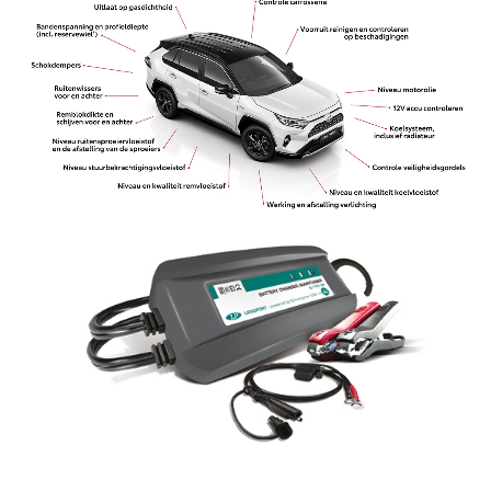
Vanaf € 46.301,-
Vanaf € 56.570,-
Land Cruiser (excl. BTW)
Vanaf € 89.986,-