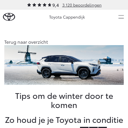
9,4
3.120 beoordelingen
Toyota Cappendijk
Over Ons
Terug naar overzicht
Modellen
Ons bedrijf
Occasions
Ons bedrijf
Aygo X
Yaris
Onze medewerkers
HYBRIDE
HYBRIDE
Contact en Route
Nieuws & Acties
Tips om de winter door te
Vacatures
komen
Klantbeoordelingen
Onderhoud
Zo houd je je Toyota in conditie
Vanaf € 23.750,-
Vanaf € 27.195,-
Diensten
Service & Onderhoud